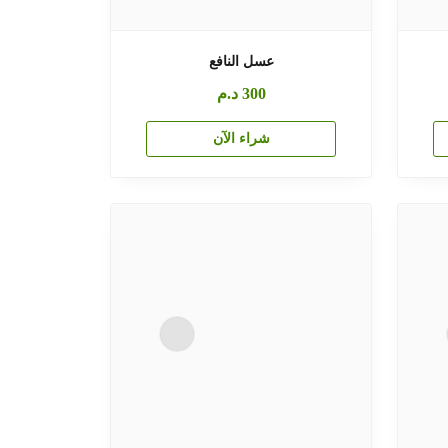
عسل النافع
300
د.م
شراء الآن