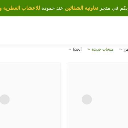
بكم في متجر
تعاونية الشفائين
عند حمودة
للاعشاب العطرية وا
من
منتجات جديدة
أبجديا