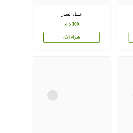
عسل السدر
300
د.م
شراء الآن