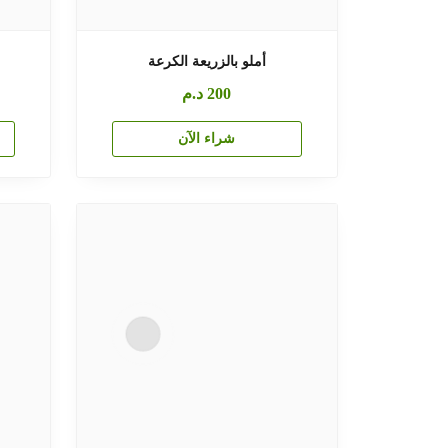
أملو بالزريعة الكرعة
200
د.م
شراء الآن