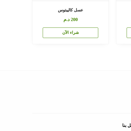
عسل كاليبتوس
200
د.م
شراء الآن
 بنا