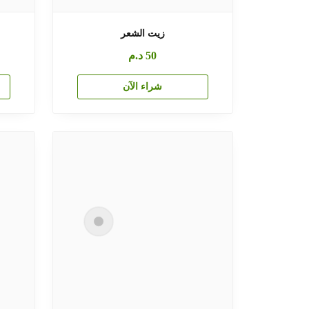
زيت الشعر
50
د.م
شراء الآن