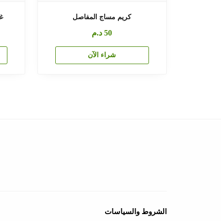
كريم مساج المفاصل
غ
50
د.م
شراء الآن
الشروط والسياسات