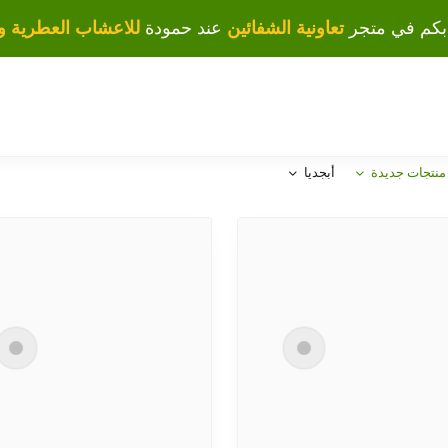
بكم في متجر
تعاونية الشفائين
عند حمودة
للاعشاب العطرية وا
منتجات جديدة
أبجديا